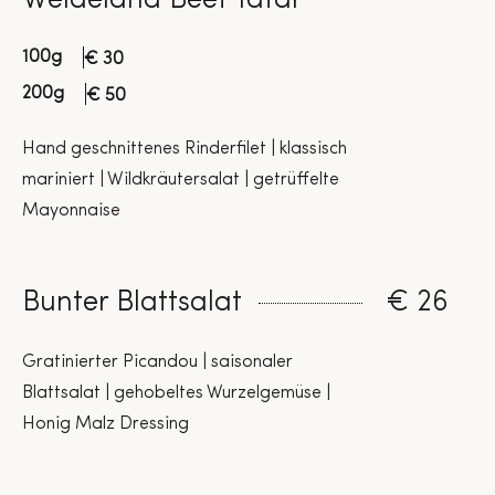
Weideland Beef Tatar
100g
€ 30
200g
€ 50
Hand geschnittenes Rinderfilet | klassisch
mariniert | Wildkräutersalat | getrüffelte
Mayonnaise
Bunter Blattsalat
€ 26
Gratinierter Picandou | saisonaler
Blattsalat | gehobeltes Wurzelgemüse |
Honig Malz Dressing