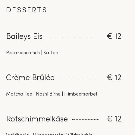
DESSERTS
Baileys Eis
€ 12
Pistaziencrunch | Kaffee
Crème Brûlée
€ 12
Matcha Tee | Nashi Birne | Himbeersorbet
Rotschimmelkäse
€ 12