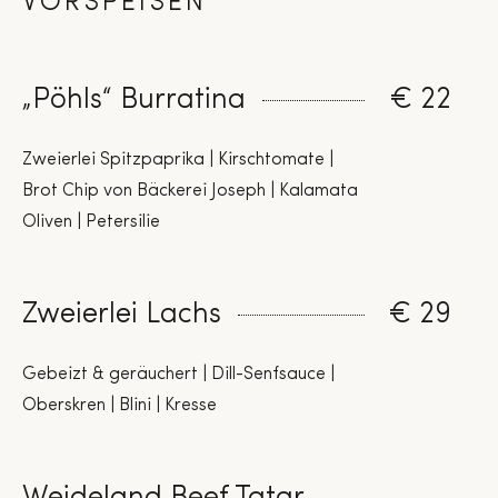
VORSPEISEN
„Pöhls“ Burratina
€ 22
Zweierlei Spitzpaprika | Kirschtomate |
Brot Chip von Bäckerei Joseph | Kalamata
Oliven | Petersilie
Zweierlei Lachs
€ 29
Gebeizt & geräuchert | Dill-Senfsauce |
Oberskren | Blini | Kresse